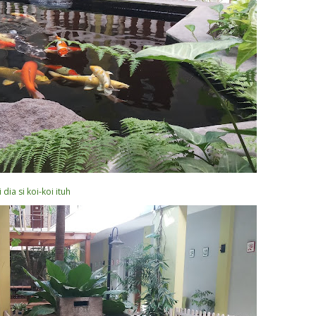
i dia si koi-koi ituh