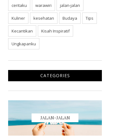
ceritaku
warawiri
jalan-jalan
Kuliner
kesehatan
Budaya
Tips
Kecantikan
Kisah Inspiratif
Ungkapanku
CATEGORIES
JALAN-JALAN