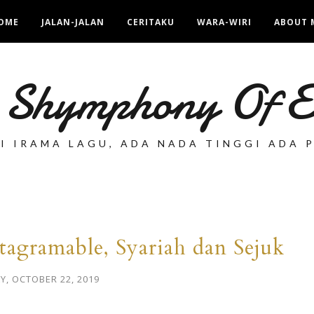
OME
JALAN-JALAN
CERITAKU
WARA-WIRI
ABOUT 
 Shymphony Of
TI IRAMA LAGU, ADA NADA TINGGI ADA 
tagramable, Syariah dan Sejuk
Y, OCTOBER 22, 2019