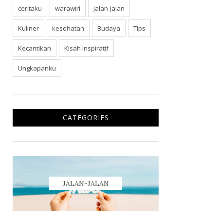
ceritaku
warawiri
jalan-jalan
Kuliner
kesehatan
Budaya
Tips
Kecantikan
Kisah Inspiratif
Ungkapanku
CATEGORIES
JALAN-JALAN