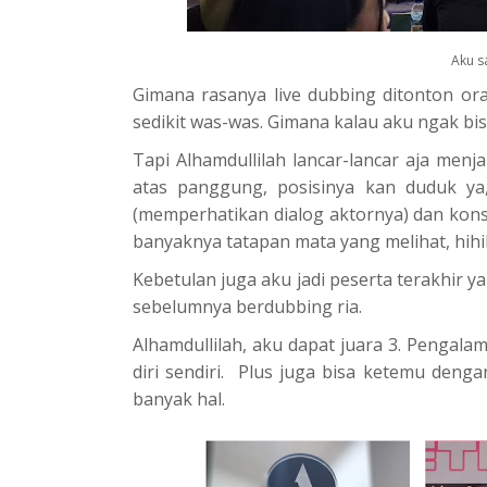
Aku s
Gimana rasanya live dubbing ditonton oran
sedikit was-was. Gimana kalau aku ngak bi
Tapi Alhamdullilah lancar-lancar aja menj
atas panggung, posisinya kan duduk ya,
(memperhatikan dialog aktornya) dan konse
banyaknya tatapan mata yang melihat, hihihi
Kebetulan juga aku jadi peserta terakhir y
sebelumnya berdubbing ria.
Alhamdullilah, aku dapat juara 3. Pengalam
diri sendiri. Plus juga bisa ketemu deng
banyak hal.