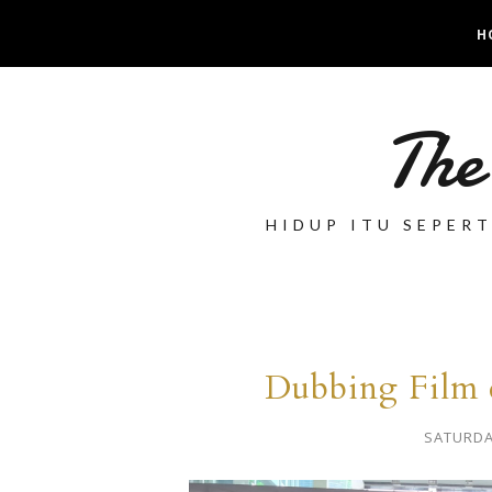
H
The
HIDUP ITU SEPER
Dubbing Film d
SATURDA