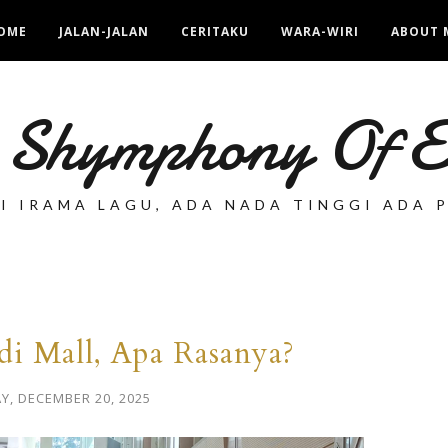
OME
JALAN-JALAN
CERITAKU
WARA-WIRI
ABOUT 
 Shymphony Of
TI IRAMA LAGU, ADA NADA TINGGI ADA 
i Mall, Apa Rasanya?
Y, DECEMBER 20, 2025