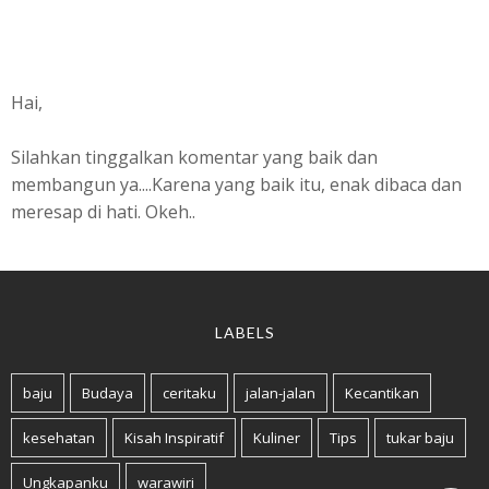
Hai,
Silahkan tinggalkan komentar yang baik dan
membangun ya....Karena yang baik itu, enak dibaca dan
meresap di hati. Okeh..
LABELS
baju
Budaya
ceritaku
jalan-jalan
Kecantikan
kesehatan
Kisah Inspiratif
Kuliner
Tips
tukar baju
Ungkapanku
warawiri