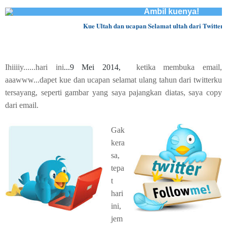
Kue Ultah dan ucapan Selamat ultah dari Twitter, ha
Ihiiiiy......hari ini
...9 Mei 2014,
ketika membuka email,
aaawww...dapet kue dan ucapan selamat ulang tahun dari twitterku
tersayang, seperti gambar yang saya pajangkan diatas, saya copy
dari email.
Gak
kera
sa,
tepa
t
hari
ini,
jem