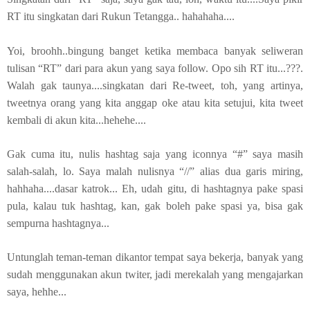
RT itu singkatan dari Rukun Tetangga.. hahahaha....
Yoi, broohh..bingung banget ketika membaca banyak seliweran
tulisan “RT” dari para akun yang saya follow. Opo sih RT itu...???.
Walah gak taunya....singkatan dari Re-tweet, toh, yang artinya,
tweetnya orang yang kita anggap oke atau kita setujui, kita tweet
kembali di akun kita...hehehe....
Gak cuma itu, nulis hashtag saja yang iconnya “#” saya masih
salah-salah, lo. Saya malah nulisnya “//” alias dua garis miring,
hahhaha....dasar katrok... Eh, udah gitu, di hashtagnya pake spasi
pula, kalau tuk hashtag, kan, gak boleh pake spasi ya, bisa gak
sempurna hashtagnya...
Untunglah teman-teman dikantor tempat saya bekerja, banyak yang
sudah menggunakan akun twiter, jadi merekalah yang mengajarkan
saya, hehhe...