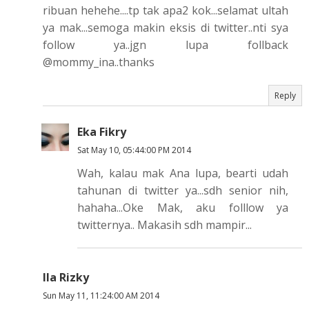
ribuan hehehe....tp tak apa2 kok...selamat ultah
ya mak...semoga makin eksis di twitter..nti sya
follow ya..jgn lupa follback
@mommy_ina..thanks
Reply
Eka Fikry
Sat May 10, 05:44:00 PM 2014
Wah, kalau mak Ana lupa, bearti udah
tahunan di twitter ya...sdh senior nih,
hahaha...Oke Mak, aku folllow ya
twitternya.. Makasih sdh mampir...
Ila Rizky
Sun May 11, 11:24:00 AM 2014