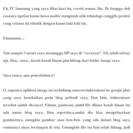
Eh, IT Samsung yang saya lihat hari itu, cewek semua, lho. Ih, bangga deh
rasanya ngeliat kaum hawa mahir mengutak-atik tehnologi canggih, profesi
yang selama ini identik dengan kaum laki-laki itu.
Ehmmmm....
Tak sampai 5 menit saya menunggu HP saya di “revarasi”. Eh, udah selesai
aja. Dan ...tara....kotak-kotak hitam pun hilang dari folder image saya.
Saya tanya, apa penyebabnya?
O, rupanya aplikasi image itu terhubung atau tersinkronisasi ke google plus
yang saya koneksikan pada blog pribadi saya. Dan kini, sinkronisasi
tersebut sudah dicancel. Ehmm, pantesan, judul file diluar kotak hitam itu
ada nama blog saya. Dan sepertinya,andai dia bisa mengeluarkan
gambarnya, mungkin gambar atau foto-foto yang ada dalam blog saya
semuanya akan tersimpan di situ. Untunglah file itu kini telah hilang, jadi